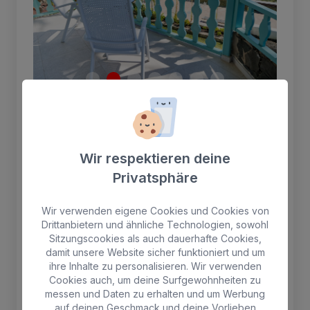
Premium-Apartment mit
Panoramablick auf Meer und
Wir respektieren deine
Dünen
Privatsphäre
Apartment mit einem Schlafzimmer,
Wir verwenden eigene Cookies und Cookies von
Doppelbett, großem Schrank mit Safe,
Drittanbietern und ähnliche Technologien, sowohl
Sitzungscookies als auch dauerhafte Cookies,
Wohnzimmer, bestehend aus Sofa und
damit unsere Website sicher funktioniert und um
Sessel. Voll ausgestattete Küche mit Grill-
ihre Inhalte zu personalisieren. Wir verwenden
Mikrowelle, Kühlschrank, Tisch mit zwei
Cookies auch, um deine Surfgewohnheiten zu
Stühlen und kompletten Küchenutensilien.
messen und Daten zu erhalten und um Werbung
Badezimmer mit Duschwanne.
auf deinen Geschmack und deine Vorlieben