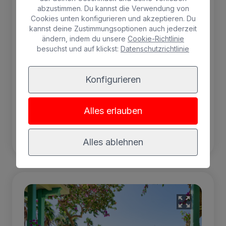
abzustimmen. Du kannst die Verwendung von
Cookies unten konfigurieren und akzeptieren. Du
2 Erwachsene max.
kannst deine Zustimmungsoptionen auch jederzeit
ändern, indem du unsere
Cookie-Richtlinie
besuchst und auf klickst:
Datenschutzrichtlinie
Gratis Wifi
Kühlschrank
Balkon
Klimaanlage
Konfigurieren
Safe
Alles erlauben
BUCHEN
Alles ablehnen