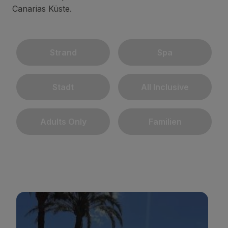
Canarias Küste.
Strand
Spa
Stadt
All Inclusive
Adults Only
Familien