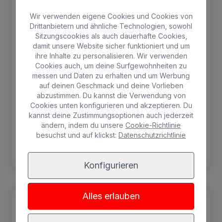
Wir verwenden eigene Cookies und Cookies von
1 Person max.
Drittanbietern und ähnliche Technologien, sowohl
Sitzungscookies als auch dauerhafte Cookies,
damit unsere Website sicher funktioniert und um
SPA
Gratis Wifi
ihre Inhalte zu personalisieren. Wir verwenden
Cookies auch, um deine Surfgewohnheiten zu
Kühlschrank
Balkon
messen und Daten zu erhalten und um Werbung
Klimaanlage
Safe
auf deinen Geschmack und deine Vorlieben
abzustimmen. Du kannst die Verwendung von
Alles inklusive
Cookies unten konfigurieren und akzeptieren. Du
kannst deine Zustimmungsoptionen auch jederzeit
ändern, indem du unsere
Cookie-Richtlinie
besuchst und auf klickst:
Datenschutzrichtlinie
BUCHEN
Konfigurieren
Alles erlauben