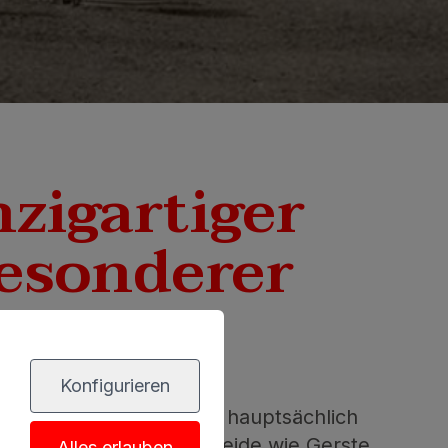
nzigartiger
esonderer
Konfigurieren
r ein weites Gebiet, das hauptsächlich
t
diente und in dem Getreide wie Gerste
Alles erlauben