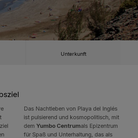
Unterkunft
bsziel
ve
Das Nachtleben von Playa del Inglés
t
ist pulsierend und kosmopolitisch, mit
ziel
dem
Yumbo Centrum
als Epizentrum
en
für Spaß und Unterhaltung, das als