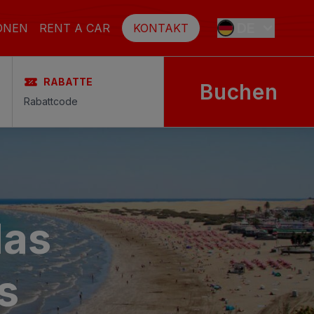
DE
ONEN
RENT A CAR
KONTAKT
RABATTE
Buchen
ES
EN
FR
das
SE
NL
s