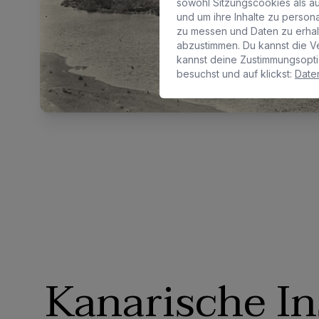
sowohl Sitzungscookies als au
und um ihre Inhalte zu perso
zu messen und Daten zu erha
abzustimmen. Du kannst die V
kannst deine Zustimmungsopti
besuchst und auf klickst:
Daten
Kanarische In