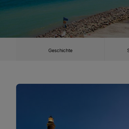
SAN AGUSTÍN
Bull Costa Can
PUERTO RICO
Sunset Suites b
Geschichte