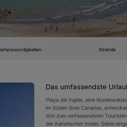
aria & Spa
y Bull
Sehenswürdigkeiten
Strände
Das umfassendste Urlau
Playa del Inglés, eine Küstenenkla
im Süden Gran Canarias, entwickel
sich zum umfassendsten Touristen
der Kanarischen Inseln. Seine lang