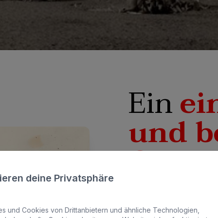
Ein
ei
und b
Ort
ieren deine Privatsphäre
Playa del Inglés wa
 und Cookies von Drittanbietern und ähnliche Technologien,
der
Landwirtschaf