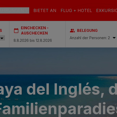
AHRUNGEN
BIETET AN
FLUG + HOTEL
EXKURSI
EINCHECKEN -
S
BELEGUNG
RAN CANARIA
AUSCHECKEN
Anzahl der Personen: 2
el & Spa
STRAND
SPA
STADT
ach & Spa
S
aya del Inglés, 
ctoria & Spa
L INCLUSIVE
ADULTS ONLY
FAMILIEN
es & Spa – Boutique Hotel & adults only
Familienparadie
 Spa
Casas Carmen