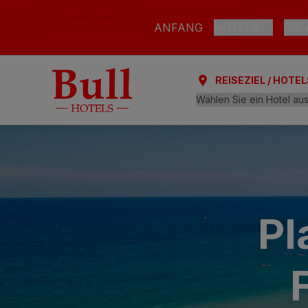
ANFANG
HOTELS
ERF
REISEZIEL / HOTEL
LAS PALMAS DE G
Bull Astoria
Bull Reina Isab
ARGUINEGUÍN
Bull Dorado Be
PLAYA DEL INGLÉ
Pl
Bull Eugenia Vi
AL
Bull Vital Suit
Bull Escorial &
Bull Boutique 