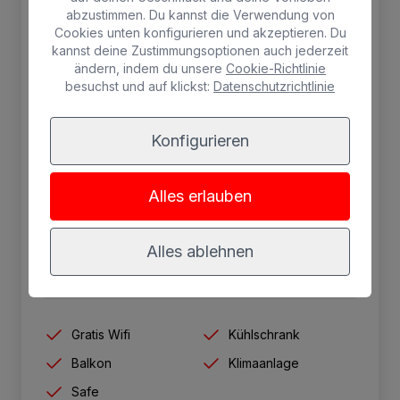
abzustimmen. Du kannst die Verwendung von
Premium-Apartment mit
Cookies unten konfigurieren und akzeptieren. Du
Panoramablick auf Meer und
kannst deine Zustimmungsoptionen auch jederzeit
Dünen
ändern, indem du unsere
Cookie-Richtlinie
besuchst und auf klickst:
Datenschutzrichtlinie
Apartment mit einem Schlafzimmer,
Doppelbett, großem Schrank mit Safe,
Konfigurieren
Wohnzimmer, bestehend aus Sofa und
Sessel. Voll ausgestattete Küche mit Grill-
Alles erlauben
Mikrowelle, Kühlschrank, Tisch mit zwei
Stühlen und kompletten Küchenutensilien.
Badezimmer mit Duschwanne.
Alles ablehnen
2 Erwachsene max.
Gratis Wifi
Kühlschrank
Balkon
Klimaanlage
Safe