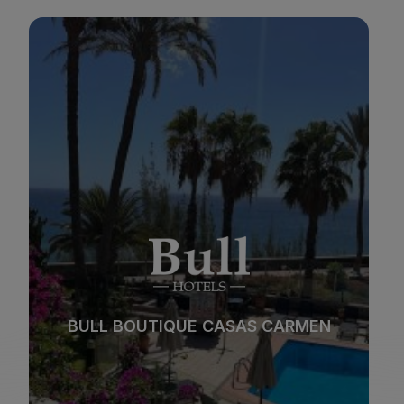
BULL REINA ISABEL & SPA
*
*
*
*
Strand
Spa
BULL REINA ISABEL & SPA
Stadt
All Inclusive
*
*
*
*
Adults Only
Familien