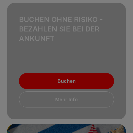
BUCHEN OHNE RISIKO -
BEZAHLEN SIE BEI ​​DER
ANKUNFT
Buchen
Mehr Info