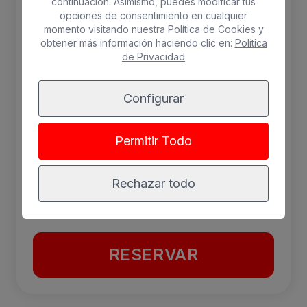
continuación. Asimismo, puedes modificar tus
matrimonio, amplio armario con caja fuerte,
opciones de consentimiento en cualquier
sala de estar, compuesto por un sofá y sillón.
momento visitando nuestra
Política de Cookies
y
obtener más información haciendo clic en:
Política
Cocina totalmente equipada con microondas
de Privacidad
grill, nevera, mesa con dos sillas, y un
completo menaje. Baño con plato de ducha.
Configurar
2 adultos máx.
Permitir Todo
WiFi gratis
Nevera
Balcón
Aire acondicionado
Rechazar todo
Caja fuerte
RESERVAR