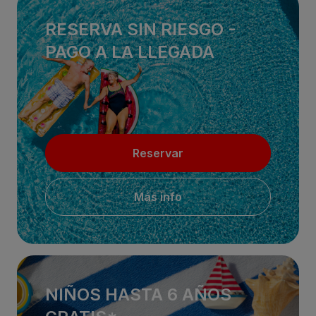
RESERVA SIN RIESGO -
PAGO A LA LLEGADA
Reservar
Más info
NIÑOS HASTA 6 AÑOS