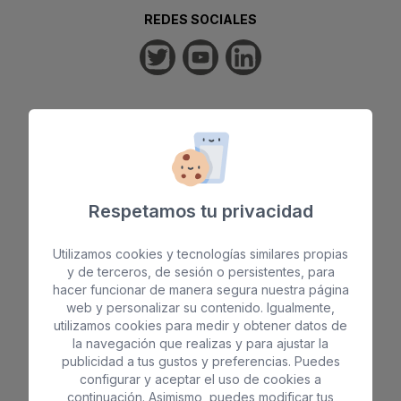
REDES SOCIALES
HOTELES
Sunset Suites by Bull
*
*
*
Bull Boutique Casas Carmen
Respetamos tu privacidad
Bull Reina Isabel & Spa
*
*
*
*
Bull Astoria
*
*
*
Utilizamos cookies y tecnologías similares propias
y de terceros, de sesión o persistentes, para
Bull Costa Canaria & Spa
*
*
*
*
hacer funcionar de manera segura nuestra página
Bull Escorial & Spa
*
*
*
web y personalizar su contenido. Igualmente,
utilizamos cookies para medir y obtener datos de
Bull Vital Suites & Spa
*
*
*
*
la navegación que realizas y para ajustar la
Bull Eugenia Victoria & Spa
*
*
*
publicidad a tus gustos y preferencias. Puedes
configurar y aceptar el uso de cookies a
Bull Dorado Beach & Spa
*
*
*
continuación. Asimismo, puedes modificar tus