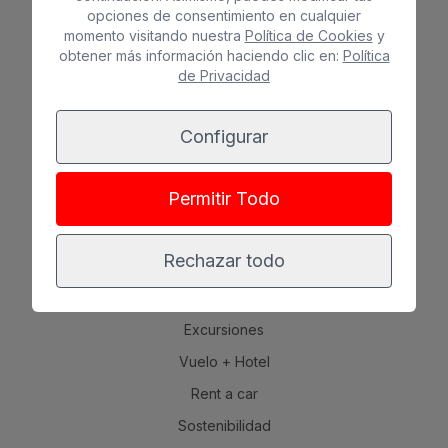
opciones de consentimiento en cualquier
momento visitando nuestra
Política de Cookies
y
EXPERIENCIAS
obtener más información haciendo clic en:
Política
de Privacidad
Playa
Spa
Configurar
Ciudad
Todo incluido
Permitir Todo
Solo adultos
Familias
Rechazar todo
OTROS
Excursiones
Vuelo + Hotel
Rent a car
Sostenibilidad