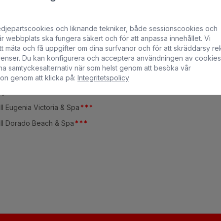
ll Reina Isabel & Spa
*
*
*
*
Stad
ll Astoria
*
*
*
All inclusive
edjepartscookies och liknande tekniker, både sessionscookies och
r webbplats ska fungera säkert och för att anpassa innehållet. Vi
ll Costa Canaria & Spa
*
*
*
*
Endast vuxna
t mäta och få uppgifter om dina surfvanor och för att skräddarsy re
ll Escorial & Spa
*
*
*
Familjer
erenser. Du kan konfigurera och acceptera användningen av cookies
na samtyckesalternativ när som helst genom att besöka vår
ll Vital Suites & Spa –
ion genom att klicka på:
Integritetspolicy
utique Hotel & adults
*
*
*
*
ly
ll Eugenia Victoria & Spa
*
*
*
ll Dorado Beach & Spa
*
*
*