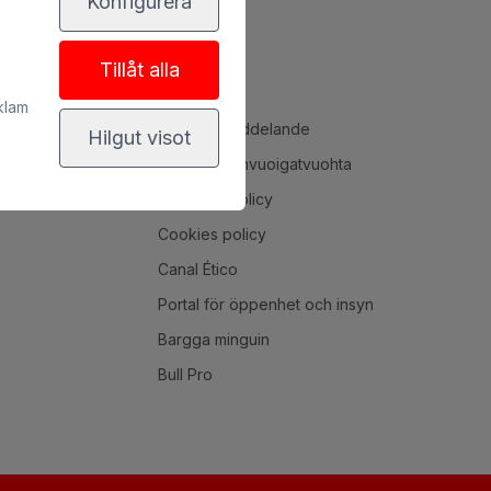
Konfigurera
Rent a car
Hållbarhet
Tillåt alla
Om oss
klam
Rättsligt meddelande
Hilgut visot
Sisabeassanvuoigatvuohta
Integritetspolicy
Cookies policy
Canal Ético
Portal för öppenhet och insyn
Bargga minguin
Bull Pro