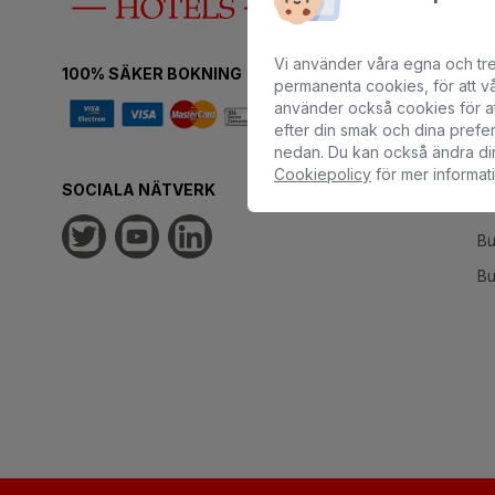
SAN AGUSTÍN
Bu
Bull Costa Canaria & Spa
Bu
Vi använder våra egna och tr
100% SÄKER BOKNING
permanenta cookies, för att vå
Bu
PUERTO RICO
använder också cookies för at
Bu
Sunset Suites by Bull
efter din smak och dina pref
nedan. Du kan också ändra di
Bu
Cookiepolicy
för mer informat
Bo
SOCIALA NÄTVERK
on
Bu
Bu