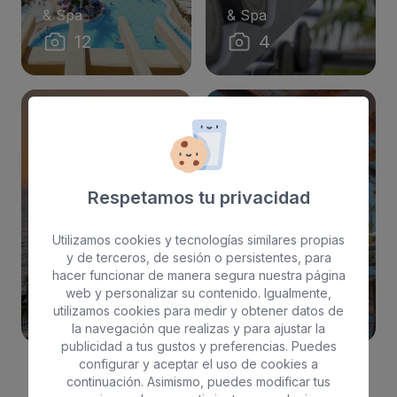
& Spa
& Spa
12
4
Respetamos tu privacidad
Restaurante y
Hotel
Bares
Utilizamos cookies y tecnologías similares propias
y de terceros, de sesión o persistentes, para
Bull Dorado Beach
Bull Dorado Beach
hacer funcionar de manera segura nuestra página
& Spa
& Spa
web y personalizar su contenido. Igualmente,
19
28
utilizamos cookies para medir y obtener datos de
la navegación que realizas y para ajustar la
publicidad a tus gustos y preferencias. Puedes
configurar y aceptar el uso de cookies a
continuación. Asimismo, puedes modificar tus