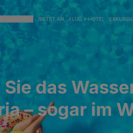
AHRUNGEN
BIETET AN
FLUG + HOTEL
EXKURSI
RAN CANARIA
el & Spa
STRAND
SPA
STADT
 Sie das Wasser
ach & Spa
S
ia – sogar im W
ctoria & Spa
L INCLUSIVE
ADULTS ONLY
FAMILIEN
es & Spa – Boutique Hotel & adults only
 Spa
Casas Carmen