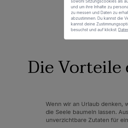
sowohl Sitzungscookies als au
und um ihre Inhalte zu perso
zu messen und Daten zu erha
abzustimmen. Du kannst die V
kannst deine Zustimmungsopti
besuchst und auf klickst:
Daten
Die Vorteile
Wenn wir an Urlaub denken, w
die Seele baumeln lassen. Au
unverzichtbare Zutaten für ei