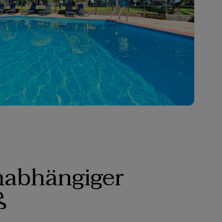
abhängiger
ß