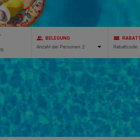
aria & Spa
-
BELEGUNG
RABAT
N
y Bull
Anzahl der Personen: 2