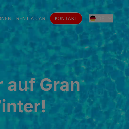
DE
ONEN
RENT A CAR
KONTAKT
ES
EN
 auf Gran
FR
inter!
SE
NL