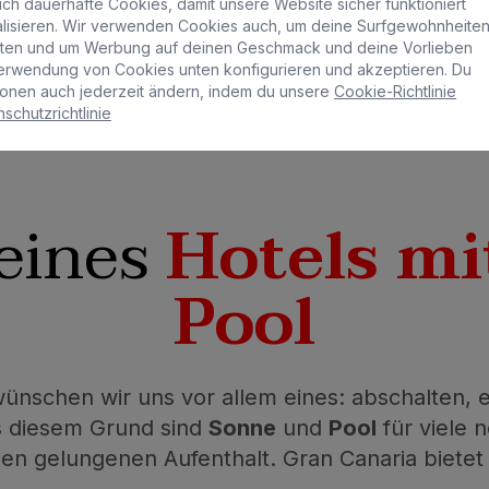
ch dauerhafte Cookies, damit unsere Website sicher funktioniert
nalisieren. Wir verwenden Cookies auch, um deine Surfgewohnheite
lten und um Werbung auf deinen Geschmack und deine Vorlieben
erwendung von Cookies unten konfigurieren und akzeptieren. Du
onen auch jederzeit ändern, indem du unsere
Cookie-Richtlinie
schutzrichtlinie
 eines
Hotels mi
Pool
ünschen wir uns vor allem eines: abschalten, 
s diesem Grund sind
Sonne
und
Pool
für viele 
nen gelungenen Aufenthalt. Gran Canaria bietet