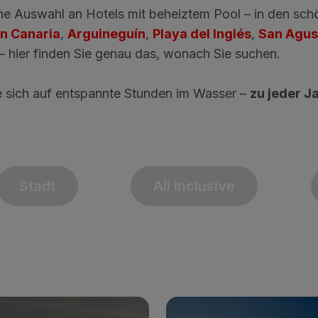
e Auswahl an Hotels mit beheiztem Pool – in den schö
n Canaria
,
Arguineguín
,
Playa del Inglés
,
San Agus
– hier finden Sie genau das, wonach Sie suchen.
ie sich auf entspannte Stunden im Wasser –
zu jeder J
Stadt
All Inclusive