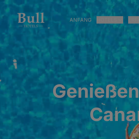
ANFANG
HOTELS
ERF
LAS PALMAS DE G
Bull Astoria
Bull Reina Isab
ARGUINEGUÍN
Genießen
Bull Dorado Be
PLAYA DEL INGLÉ
Canar
Bull Eugenia Vi
AL
Bull Vital Suit
Bull Escorial &
Bull Boutique 