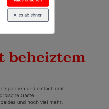
n
Alles ablehnen
t beheiztem
entspannen und einfach mal
nordische Gäste
 beides und noch viel mehr.