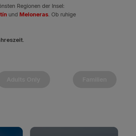
nsten Regionen der Insel:
tín
und
Meloneras
. Ob ruhige
ahreszeit
.
Adults Only
Familien