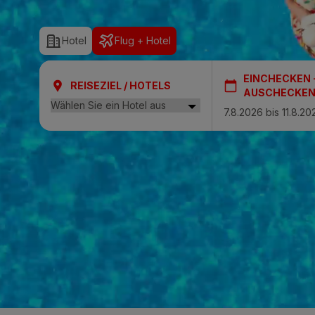
SAN AGUSTÍN
Hotel
Flug + Hotel
Bull Costa Can
EINCHECKEN 
PUERTO RICO
REISEZIEL / HOTELS
AUSCHECKE
Sunset Suites b