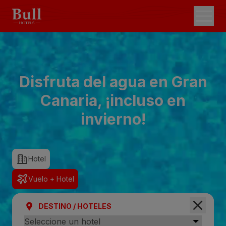
Disfruta del agua en Gran
Canaria, ¡incluso en
invierno!
Hotel
Vuelo + Hotel
DESTINO / HOTELES