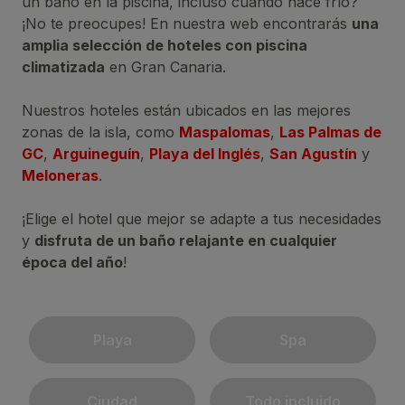
un baño en la piscina, incluso cuando hace frío?
¡No te preocupes! En nuestra web encontrarás
una
amplia selección de hoteles con piscina
climatizada
en Gran Canaria.
Nuestros hoteles están ubicados en las mejores
zonas de la isla, como
Maspalomas
,
Las Palmas de
GC
,
Arguineguín
,
Playa del Inglés
,
San Agustín
y
Meloneras
.
¡Elige el hotel que mejor se adapte a tus necesidades
y
disfruta de un baño relajante en cualquier
época del año
!
Playa
Spa
Ciudad
Todo incluido