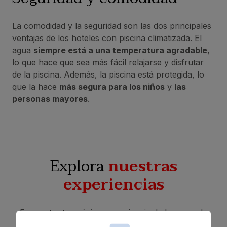
La comodidad y la seguridad son las dos principales
ventajas de los hoteles con piscina climatizada. El
agua
siempre está a una temperatura agradable
,
lo que hace que sea más fácil relajarse y disfrutar
de la piscina. Además, la piscina está protegida, lo
que la hace
más segura para los niños
y
las
personas mayores
.
Explora
nuestras
experiencias
Encuentra tu próxima experiencia de la mano de
Bull Hotels. Contamos con una gran oferta de