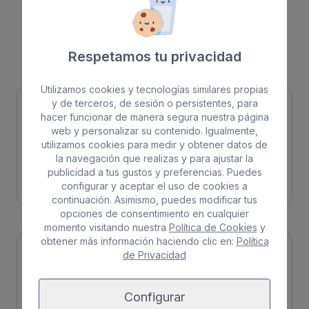
tipologías que se adaptan a todas tus necesidades,
ya sea si buscas un
hotel todo incluido
,
cerca de
la playa
,
en la ciudad
o
con spa
.
Respetamos tu privacidad
Utilizamos cookies y tecnologías similares propias
y de terceros, de sesión o persistentes, para
hacer funcionar de manera segura nuestra página
web y personalizar su contenido. Igualmente,
utilizamos cookies para medir y obtener datos de
la navegación que realizas y para ajustar la
publicidad a tus gustos y preferencias. Puedes
Playa
Spa
configurar y aceptar el uso de cookies a
continuación. Asimismo, puedes modificar tus
opciones de consentimiento en cualquier
momento visitando nuestra
Política de Cookies
y
obtener más información haciendo clic en:
Política
de Privacidad
Configurar