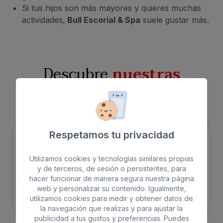
Si tus hijos son más mayores y quieres muchas
actividades,
Bull Escorial & Spa
suele gustar más.
Descubre
nuestras
experiencias
Respetamos tu privacidad
Utilizamos cookies y tecnologías similares propias
y de terceros, de sesión o persistentes, para
hacer funcionar de manera segura nuestra página
web y personalizar su contenido. Igualmente,
Playa
Spa
utilizamos cookies para medir y obtener datos de
la navegación que realizas y para ajustar la
publicidad a tus gustos y preferencias. Puedes