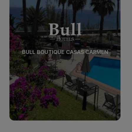
*
*
*
*
Playa
Spa
BULL REINA ISABEL & SPA
Ciudad
Todo incluido
*
*
*
*
Solo adultos
Familias
Ver hotel