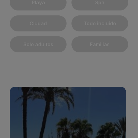
Playa
Spa
Ciudad
Todo incluido
Solo adultos
Familias
BULL REINA ISABEL & SPA