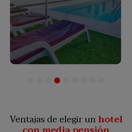
*
*
*
Solo adultos
Familias
Ver hotel
Ventajas de elegir un
hotel
con media pensión