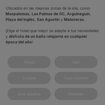
Ubicados en las mejores zonas de la isla, como
Maspalomas
,
Las Palmas de GC
,
Arguineguín
,
Playa del Inglés
,
San Agustín
y
Meloneras
.
¡Elige el hotel que mejor se adapte a tus necesidades
y
disfruta de un baño relajante en cualquier
época del año
!
Playa
Spa
Ciudad
Todo incluido
Solo adultos
Familias