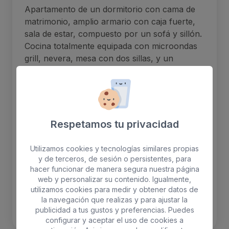
Apartamento de un dormitorio con cama de
matrimonio, amplio armario con caja fuerte,
sala de estar, compuesto por un sofá y sillón.
Cocina totalmente equipada con microondas
grill, nevera, mesa con dos sillas, y un
completo menaje. Baño con plato de ducha.
2 adultos máx
Respetamos tu privacidad
WiFi gratis
Nevera
Balcón
Aire acondicionado
Utilizamos cookies y tecnologías similares propias
Caja fuerte
y de terceros, de sesión o persistentes, para
hacer funcionar de manera segura nuestra página
web y personalizar su contenido. Igualmente,
utilizamos cookies para medir y obtener datos de
RESERVAR
la navegación que realizas y para ajustar la
publicidad a tus gustos y preferencias. Puedes
configurar y aceptar el uso de cookies a