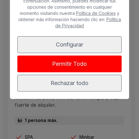
continuación. Asimismo, puedes modificar tus
opciones de consentimiento en cualquier
momento visitando nuestra
Política de Cookies
y
obtener más información haciendo clic en:
Política
de Privacidad
Configurar
Habitación Individual Vista Mar
Permitir Todo
con SPA incluido
Cama Queen-size, teléfono, televisión vía
Rechazar todo
satélite, aire acondicionado, balcón, ducha,
secador de pelo, mini bar (con cargo) y caja
fuerte de alquiler.
1 persona máx.
SPA
Minibar