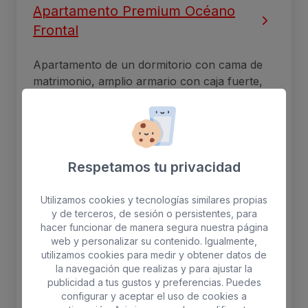
Apartamento Premium Océano
Frontal
Apartamento de un dormitorio con cama de
matrimonio, amplio armario con caja fuerte,
sala de estar, compuesto por un sofá y sillón.
Cocina totalmente equipada con microondas
grill, nevera, mesa con dos sillas, y un
completo menaje. Baño con plato de ducha.
Respetamos tu privacidad
2 adultos máx
Utilizamos cookies y tecnologías similares propias
y de terceros, de sesión o persistentes, para
WiFi gratis
Nevera
hacer funcionar de manera segura nuestra página
Balcón
Aire acondicionado
web y personalizar su contenido. Igualmente,
utilizamos cookies para medir y obtener datos de
Caja fuerte
la navegación que realizas y para ajustar la
publicidad a tus gustos y preferencias. Puedes
configurar y aceptar el uso de cookies a