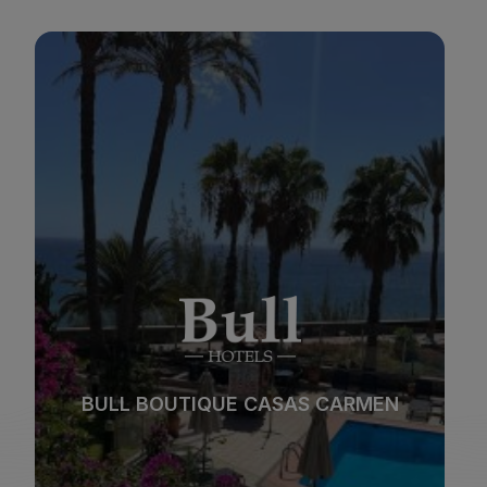
BULL REINA ISABEL & SPA
*
*
*
*
Playa
Spa
BULL REINA ISABEL & SPA
Ciudad
Todo incluido
*
*
*
*
Solo adultos
Familias