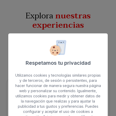
Explora
nuestras
experiencias
Encuentra tu próxima experiencia de la mano de
Bull Hotels. Contamos con una gran oferta de
tipologías que se adaptan a todas tus necesidades,
ya sea si buscas un
hotel todo incluido
,
cerca de
Respetamos tu privacidad
la playa
,
en la ciudad
o
con spa
.
Utilizamos cookies y tecnologías similares propias
y de terceros, de sesión o persistentes, para
hacer funcionar de manera segura nuestra página
web y personalizar su contenido. Igualmente,
utilizamos cookies para medir y obtener datos de
la navegación que realizas y para ajustar la
publicidad a tus gustos y preferencias. Puedes
configurar y aceptar el uso de cookies a
Playa
Spa