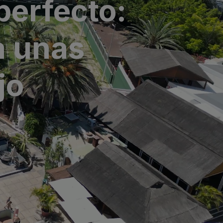
perfecto:
a unas
jo