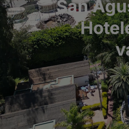
San Agus
SAN AGUSTÍN
Bull Costa Cana
Hotel
PUERTO RICO
Sunset Suites by
v