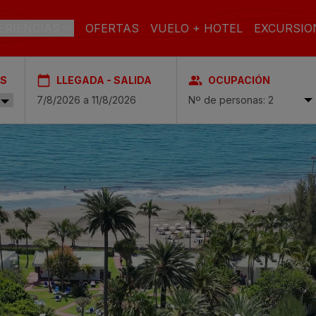
ERIENCIAS
OFERTAS
VUELO + HOTEL
EXCURSIO
ES
LLEGADA - SALIDA
OCUPACIÓN
AN CANARIA
Nº de personas: 2
l & Spa
PLAYA
SPA
CIUDAD
ch & Spa
toria & Spa
TODO
SOLO
FAMILIAS
INCLUIDO
ADULTOS
 & Spa
pa
asas Carmen