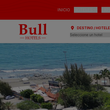
INICIO
HOTELES
EXP
DESTINO / HOTEL
LAS PALMAS DE GR
Bull Astoria
Bull Reina Isabe
ARGUINEGUÍN
Bull Dorado Bea
PLAYA DEL INGLÉS
Bull Eugenia Vic
Bull Vital Suites
Bull Escorial & S
Bull Boutique C