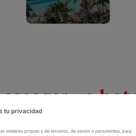
Ver hotel
e escoger un
hote
playa
 tu privacidad
as similares propias y de terceros, de sesión o persistentes, para
ertarse con el sonido de las olas y el olor de 