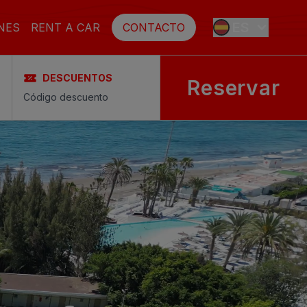
ES
NES
RENT A CAR
CONTACTO
DESCUENTOS
Reservar
EN
FR
DE
SE
NL