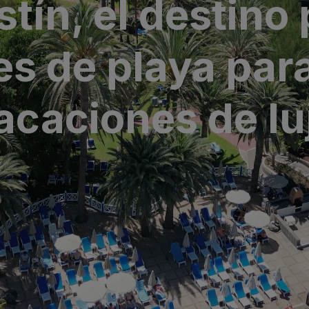
tín, el destino 
ria & Spa
es de playa par
 Bull
acaciones de lu