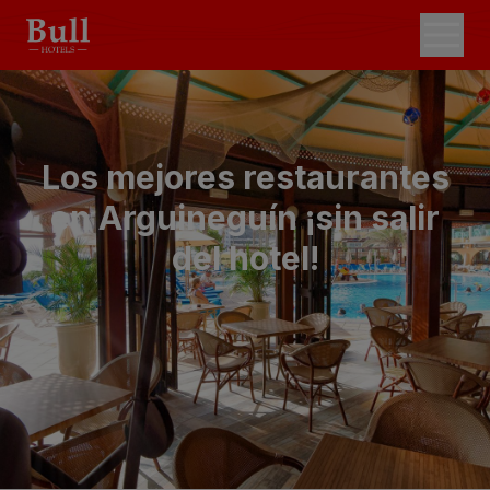
Los mejores restaurantes
en Arguineguín ¡sin salir
del hotel!