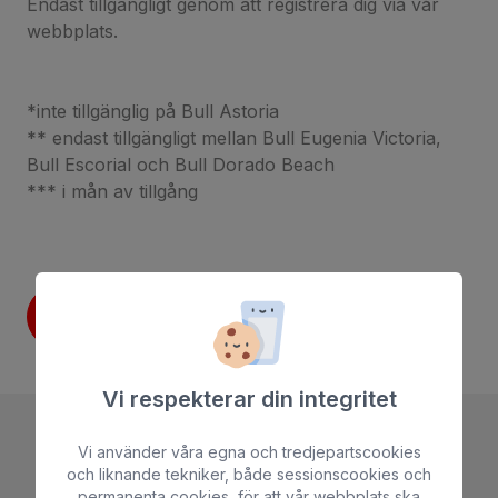
Endast tillgängligt genom att registrera dig via vår
webbplats.
*inte tillgänglig på Bull Astoria
** endast tillgängligt mellan Bull Eugenia Victoria,
Bull Escorial och Bull Dorado Beach
*** i mån av tillgång
Boka
Vi respekterar din integritet
Vi använder våra egna och tredjepartscookies
och liknande tekniker, både sessionscookies och
permanenta cookies, för att vår webbplats ska