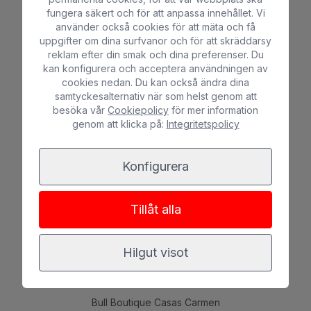
fungera säkert och för att anpassa innehållet. Vi
använder också cookies för att mäta och få
uppgifter om dina surfvanor och för att skräddarsy
reklam efter din smak och dina preferenser. Du
kan konfigurera och acceptera användningen av
cookies nedan. Du kan också ändra dina
samtyckesalternativ när som helst genom att
100% SÄKER BOKNING
besöka vår
Cookiepolicy
för mer information
genom att klicka på:
Integritetspolicy
Konfigurera
SOCIALA NÄTVERK
Tillåt alla
Hilgut visot
HOTELL
Sunset Suites by Bull
*
*
*
Bull Boutique Casas Carmen