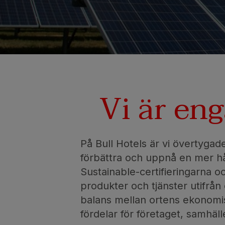
SAN AGUSTÍN
Bull Costa Canaria & Spa
PUERTO RICO
Sunset Suites by Bull
Vi är en
På Bull Hotels är vi övertygade
förbättra och uppnå en mer hål
Sustainable-certifieringarna o
produkter och tjänster utifrån
balans mellan ortens ekonomi
fördelar för företaget, samhäll