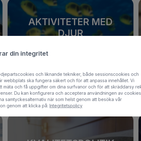
AKTIVITETER MED
DJUR
Skyddet av vår fauna och flora är
ar din integritet
allas uppgift
edjepartscookies och liknande tekniker, både sessionscookies och
Läs mer
r webbplats ska fungera säkert och för att anpassa innehållet. Vi
t mäta och få uppgifter om dina surfvanor och för att skräddarsy re
erenser. Du kan konfigurera och acceptera användningen av cookies
na samtyckesalternativ när som helst genom att besöka vår
ion genom att klicka på:
Integritetspolicy