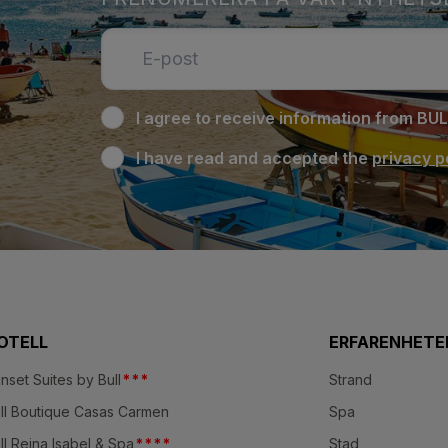
I agree to receive information from BU
I have read and accepted the
privacy p
OTELL
ERFARENHETE
nset Suites by Bull
*
*
*
Strand
ll Boutique Casas Carmen
Spa
ll Reina Isabel & Spa
*
*
*
*
Stad