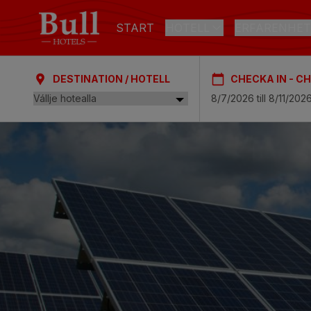
START
HOTELL
ERFARENHET
DESTINATION / HOTELL
CHECKA IN - C
LAS PALMAS DE GRAN CANAR
Bull Astoria
Bull Reina Isabel & Spa
STRAND
ARGUINEGUÍN
Bull Dorado Beach & Spa
PLAYA DEL INGLÉS
Bull Eugenia Victoria & S
ALL INCLUSIVE
Bull Vital Suites & Spa – 
Bull Escorial & Spa
Bull Boutique Casas Car