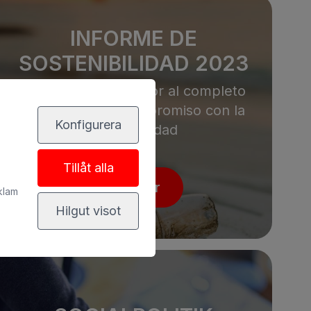
INFORME DE
SOSTENIBILIDAD 2023
Conoce nuestra labor al completo
sobre nuestro compromiso con la
Konfigurera
sostenibilidad
Tillåt alla
Läs mer
klam
Hilgut visot