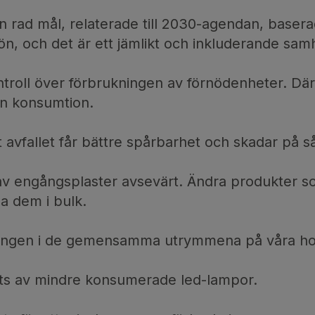
en rad mål, relaterade till 2030-agendan, basera
ön, och det är ett jämlikt och inkluderande samh
ntroll över förbrukningen av förnödenheter. Därif
in konsumtion.
tt avfallet får bättre spårbarhet och skadar på så
av engångsplaster avsevärt. Ändra produkter s
a dem i bulk.
sningen i de gemensamma utrymmena på våra hotel
ts av mindre konsumerade led-lampor.