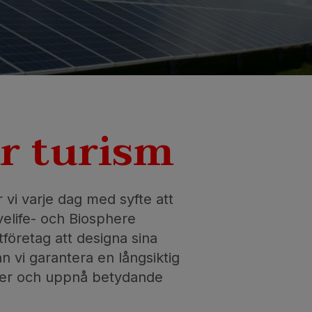
r turism
r vi varje dag med syfte att
velife- och Biosphere
företag att designa sina
n vi garantera en långsiktig
oner och uppnå betydande