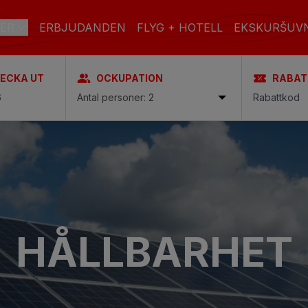
ER
ERBJUDANDEN
FLYG + HOTELL
EKSKURŠUV
HECKA UT
OCKUPATION
RABAT
IA
Antal personer: 2
SPA
STAD
pa
ENDAST VUXNA
FAMILJER
HÅLLBARHET
Boutique Hotel & adults only
men