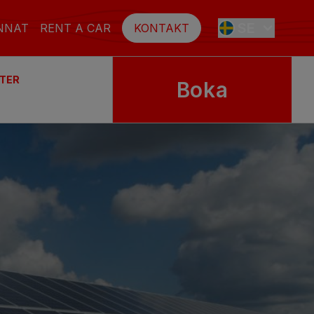
SE
NNAT
RENT A CAR
KONTAKT
TER
Boka
ES
EN
FR
DE
NL