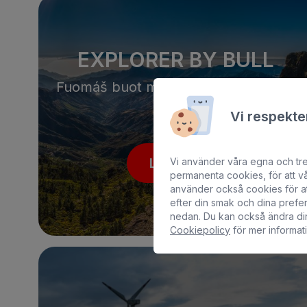
EXPLORER BY BULL
Fuomáš buot maid suolu sáhttá fállat
dutnje
Vi respekter
Läs mer
Vi använder våra egna och tr
permanenta cookies, för att vå
använder också cookies för at
efter din smak och dina pref
nedan. Du kan också ändra di
Cookiepolicy
för mer informat