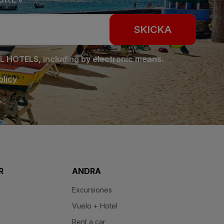
SKICKA
LL HOTELS, including by electronic means.
olicy
R
ANDRA
Excursiones
Vuelo + Hotel
Rent a car