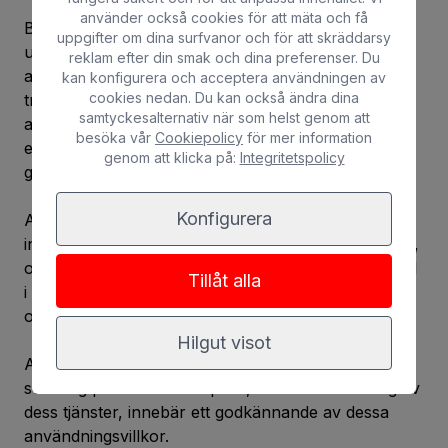
använder också cookies för att mäta och få
BULL HOTELS friskriver sig från allt ansvar som
uppgifter om dina surfvanor och för att skräddarsy
uppstår till följd av krav, inklusive betalning av
reklam efter din smak och dina preferenser. Du
advokatarvoden, för stämningar och anspråk från
kan konfigurera och acceptera användningen av
cookies nedan. Du kan också ändra dina
tredje part för användarens överträdelse av våra
samtyckesalternativ när som helst genom att
användningsvillkor, tillträdes- och sekretesspolicy
besöka vår
Cookiepolicy
för mer information
eller andra krav på grund av överträdelse av
genom att klicka på:
Integritetspolicy
gällande lagstiftning.
Konfigurera
Användaren bekräftar att han/hon har förstått all
information om användningsvillkoren för vår portal,
och erkänner att de är tillräckliga för att utesluta fel
Tillåt alla
i dem, och accepterar dem därför helt och hållet
och uttryckligen.
Hilgut visot
Användaren är fullt medveten om att enbart
surfning på denna webbplats, liksom användning av
dess tjänster, innebär ett godkännande av dessa
användningsvillkor.