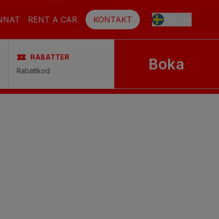
SE
NNAT
RENT A CAR
KONTAKT
RABATTER
Boka
ES
EN
FR
DE
NL