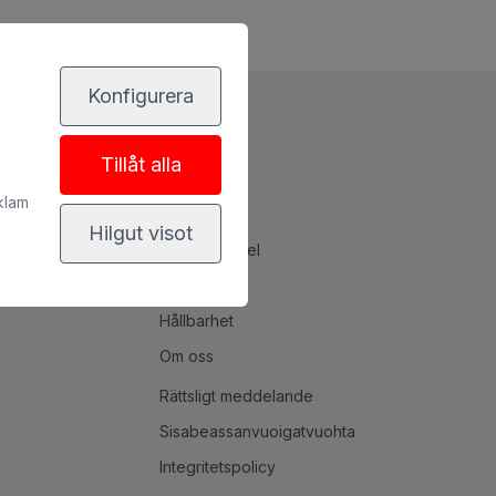
Konfigurera
Tillåt alla
R
ANDRA
klam
Excursiones
Hilgut visot
Vuelo + Hotel
Rent a car
Hållbarhet
Om oss
Rättsligt meddelande
Sisabeassanvuoigatvuohta
Integritetspolicy