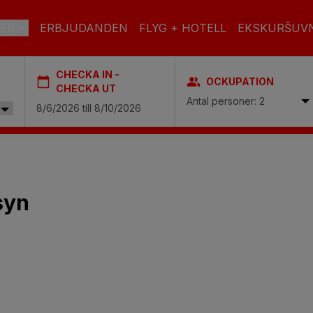
ER
ERBJUDANDEN
FLYG + HOTELL
EKSKURŠUV
CHECKA IN -
OCKUPATION
IA
CHECKA UT
Antal personer: 2
SPA
STAD
syn
pa
ENDAST VUXNA
FAMILJER
Boutique Hotel & adults only
men