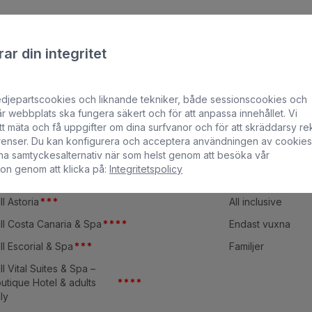
ar din integritet
edjepartscookies och liknande tekniker, både sessionscookies och
OTELL
ERFARENHETE
r webbplats ska fungera säkert och för att anpassa innehållet. Vi
t mäta och få uppgifter om dina surfvanor och för att skräddarsy re
nset Suites by Bull
*
*
*
Strand
erenser. Du kan konfigurera och acceptera användningen av cookies
na samtyckesalternativ när som helst genom att besöka vår
ll Boutique Casas Carmen
Spa
ion genom att klicka på:
Integritetspolicy
ll Reina Isabel & Spa
*
*
*
*
Stad
ll Astoria
*
*
*
All inclusive
ll Costa Canaria & Spa
*
*
*
*
Endast vuxna
ll Escorial & Spa
*
*
*
Familjer
ll Vital Suites & Spa –
utique Hotel & adults
*
*
*
*
ly