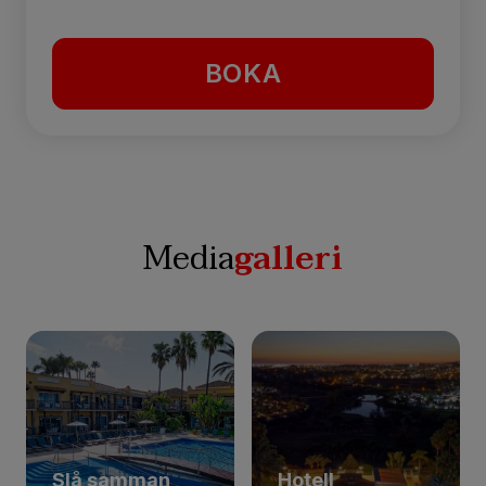
BOKA
Media
galleri
Slå samman
Hotell