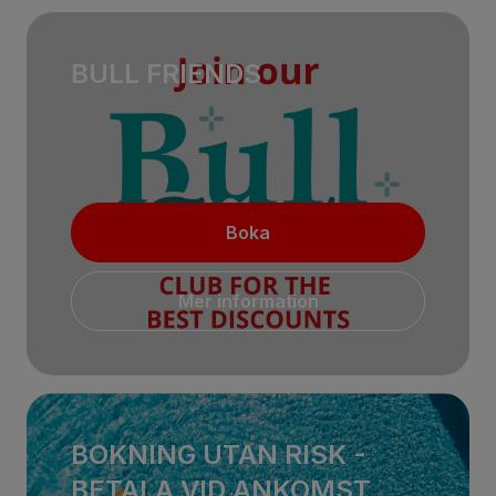
BULL FRIENDS
Boka
Mer information
BOKNING UTAN RISK -
BETALA VID ANKOMST