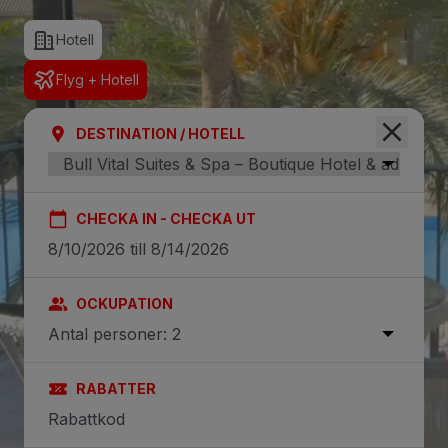
Hotell
Flyg + Hotell
DESTINATION / HOTELL
CHECKA IN - CHECKA UT
OCKUPATION
Antal personer: 2
RABATTER