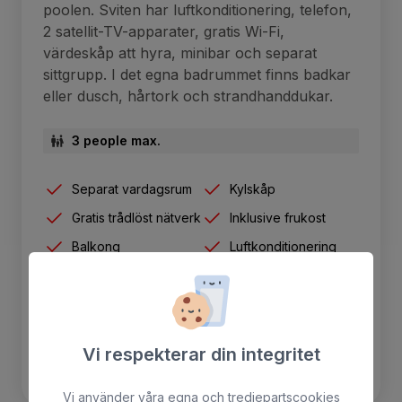
poolen. Sviten har luftkonditionering, telefon,
2 satellit-TV-apparater, gratis Wi-Fi,
värdeskåp att hyra, minibar och separat
sittgrupp. I det egna badrummet finns badkar
eller dusch, hårtork och strandhanddukar.
3 people max.
Separat vardagsrum
Kylskåp
Gratis trådlöst nätverk
Inklusive frukost
Balkong
Luftkonditionering
Säker
BOKA
Vi respekterar din integritet
Vi använder våra egna och tredjepartscookies