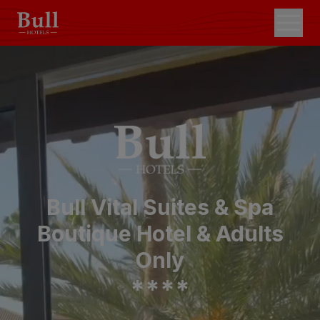
Bull Vital Suites & Spa
Boutique Hotel & Adults
Only
*
*
*
*