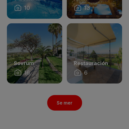
10
13
Sovrum
Restauración
16
6
Se mer