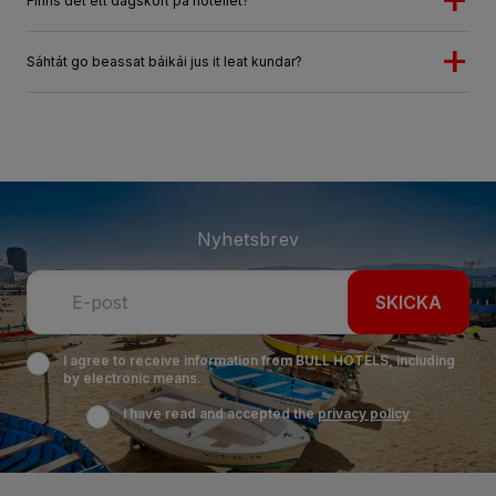
Finns det ett dagskort på hotellet?
Sáhtát go beassat báikái jus it leat kundar?
Nyhetsbrev
SKICKA
I agree to receive information from BULL HOTELS, including
by electronic means.
I have read and accepted the
privacy policy