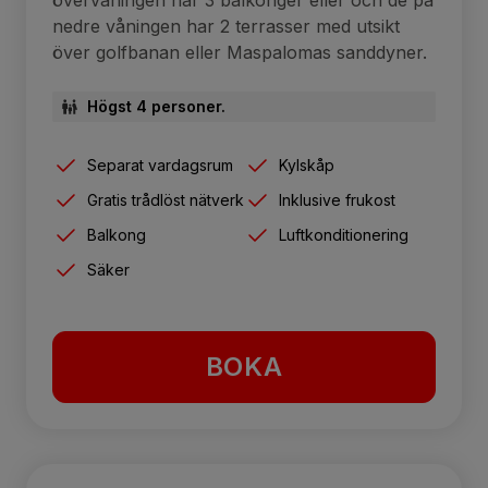
övervåningen har 3 balkonger eller och de på
nedre våningen har 2 terrasser med utsikt
över golfbanan eller Maspalomas sanddyner.
Högst 4 personer.
Separat vardagsrum
Kylskåp
Gratis trådlöst nätverk
Inklusive frukost
Balkong
Luftkonditionering
Säker
BOKA