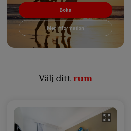
Boka
Mer information
Välj ditt
rum