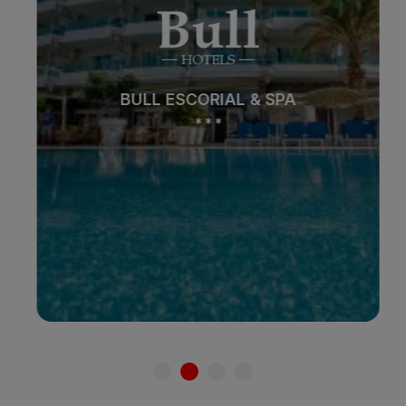
Playa
Spa
BULL ESCORIAL & SPA
Ciudad
Todo incluido
*
*
*
Solo adultos
Familias
Ver hotel