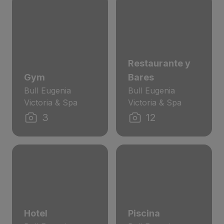
Restaurante y
Gym
Bares
Bull Eugenia
Bull Eugenia
Victoria & Spa
Victoria & Spa
3
12
Hotel
Piscina