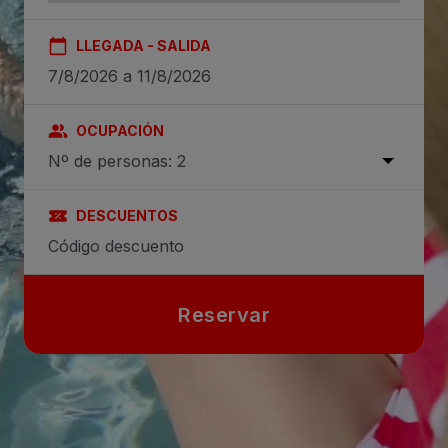
LLEGADA - SALIDA
OCUPACIÓN
Nº de personas: 2
DESCUENTOS
Reservar