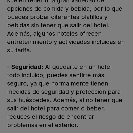
suelen tener una gran variedad de
opciones de comida y bebida, por lo que
puedes probar diferentes platillos y
bebidas sin tener que salir del hotel.
Además, algunos hoteles ofrecen
entretenimiento y actividades incluidas en
su tarifa.
- Seguridad:
Al quedarte en un hotel
todo incluido, puedes sentirte más
seguro, ya que normalmente tienen
medidas de seguridad y protección para
sus huéspedes. Además, al no tener que
salir del hotel para comer o beber,
reduces el riesgo de encontrar
problemas en el exterior.