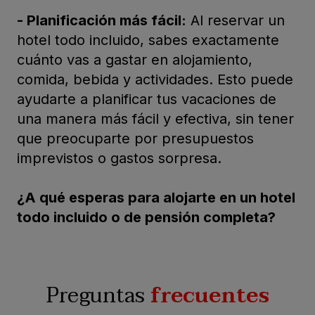
- Planificación más fácil:
Al reservar un
hotel todo incluido, sabes exactamente
cuánto vas a gastar en alojamiento,
comida, bebida y actividades. Esto puede
ayudarte a planificar tus vacaciones de
una manera más fácil y efectiva, sin tener
que preocuparte por presupuestos
imprevistos o gastos sorpresa.
¿A qué esperas para alojarte en un hotel
todo incluido o de pensión completa?
Preguntas
frecuentes