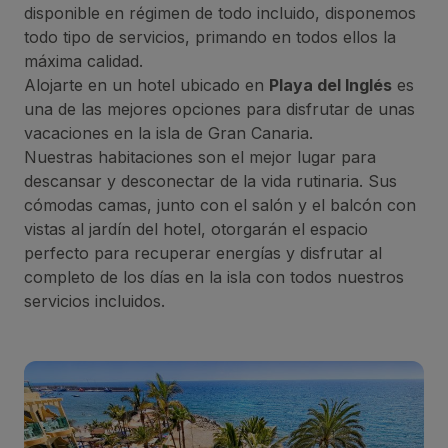
disponible en régimen de todo incluido, disponemos
todo tipo de servicios, primando en todos ellos la
máxima calidad.
Alojarte en un hotel ubicado en
Playa del Inglés
es
una de las mejores opciones para disfrutar de unas
vacaciones en la isla de Gran Canaria.
Nuestras habitaciones son el mejor lugar para
descansar y desconectar de la vida rutinaria. Sus
cómodas camas, junto con el salón y el balcón con
vistas al jardín del hotel, otorgarán el espacio
perfecto para recuperar energías y disfrutar al
completo de los días en la isla con todos nuestros
servicios incluidos.