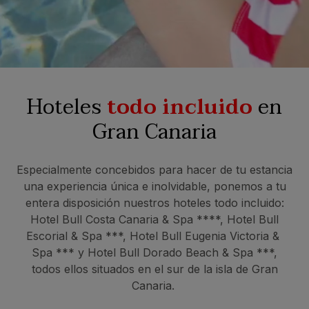
Hoteles
todo incluido
en
Gran Canaria
Especialmente concebidos para hacer de tu estancia
una experiencia única e inolvidable, ponemos a tu
entera disposición nuestros hoteles todo incluido:
Hotel Bull Costa Canaria & Spa ****, Hotel Bull
Escorial & Spa ***, Hotel Bull Eugenia Victoria &
Spa *** y Hotel Bull Dorado Beach & Spa ***,
todos ellos situados en el sur de la isla de Gran
Canaria.