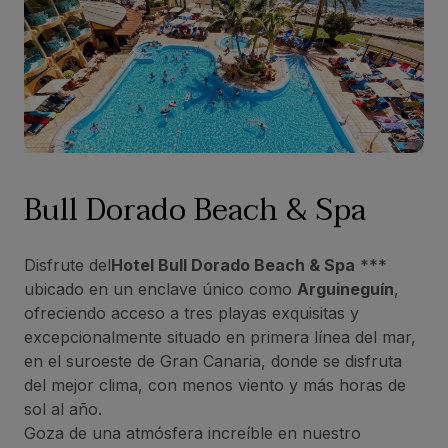
Bull Dorado Beach & Spa
Disfrute del
Hotel Bull Dorado Beach & Spa
***
ubicado en un enclave único como
Arguineguín
,
ofreciendo acceso a tres playas exquisitas y
excepcionalmente situado en primera línea del mar,
en el suroeste de Gran Canaria, donde se disfruta
del mejor clima, con menos viento y más horas de
sol al año.
Goza de una atmósfera increíble en nuestro