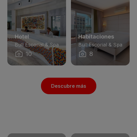
Hotel
Habitaciones
Bull Escorial & Spa
Bull Escorial & Spa
10
8
Descubre más