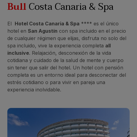
Bull
Costa Canaria & Spa
El
Hotel Costa Canaria & Spa
**** es el único
hotel en
San Agustín
con spa incluido en el precio
de cualquier régimen que elijas, disfruta no solo del
spa incluido, vive la experiencia completa
all
inclusive
. Relajación, desconexión de la vida
cotidiana y cuidado de la salud de mente y cuerpo
sin tener que salir del hotel. Un hotel con pensión
completa es un entorno ideal para desconectar del
estrés cotidiano o para vivir en pareja una
experiencia inolvidable.