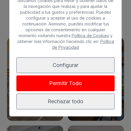
utilizamos cookies para medir y obtener datos de
la navegación que realizas y para ajustar la
publicidad a tus gustos y preferencias. Puedes
configurar y aceptar el uso de cookies a
continuación. Asimismo, puedes modificar tus
opciones de consentimiento en cualquier
momento visitando nuestra
Política de Cookies
y
obtener más información haciendo clic en:
Política
de Privacidad
Configurar
Restaurante y
Restaurante y
Permitir Todo
Bares
Bares
Bull Eugenia
Bull Dorado Beach
Victoria & Spa
& Spa
Rechazar todo
12
28