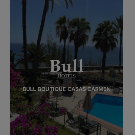
BULL REINA ISABEL & SPA
*
*
*
*
Playa
Spa
BULL REINA ISABEL & SPA
Ciudad
Todo incluido
*
*
*
*
Solo adultos
Familias