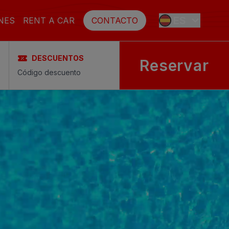
ES
NES
RENT A CAR
CONTACTO
DESCUENTOS
Reservar
EN
FR
DE
SE
NL