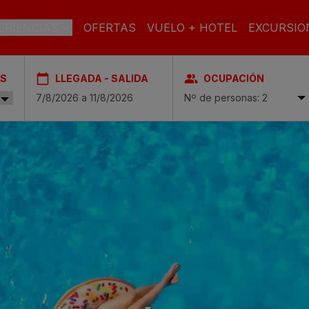
ERIENCIAS
OFERTAS
VUELO + HOTEL
EXCURSIO
ES
LLEGADA - SALIDA
OCUPACIÓN
AN CANARIA
Nº de personas: 2
l & Spa
PLAYA
SPA
CIUDAD
ch & Spa
toria & Spa
TODO
SOLO
FAMILIAS
INCLUIDO
ADULTOS
 & Spa
pa
asas Carmen