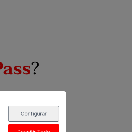
ass
?
Configurar
:00 - 12:00.
Permitir Todo