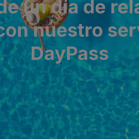
de un día de rel
ria & Spa
con nuestro ser
 Bull
DayPass