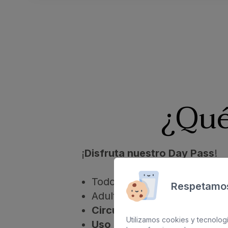
¿Qué
¡
Disfruta nuestro Day Pass
!
Todos los días de 11:00 - 18:
Respetamos
Adultos 45€
Circuito spa 2 horas
(no inc
Utilizamos cookies y tecnologí
Uso de piscina y hamacas
.