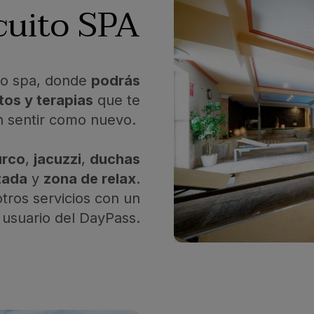
cuito SPA
ito spa, donde
podrás
tos y terapias
que te
n sentir como nuevo.
urco
,
jacuzzi
,
duchas
zada
y
zona de relax
.
tros servicios con un
 usuario del DayPass.