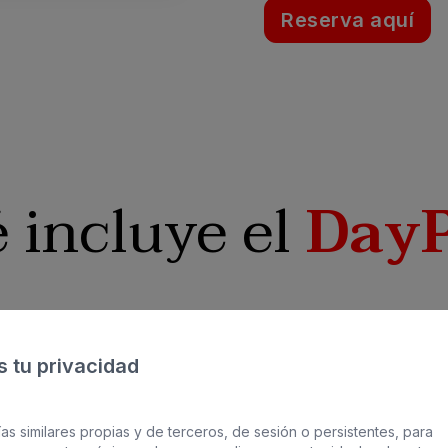
Reserva aquí
 incluye el
DayP
00
 tu privacidad
luye toallas ni chanclas) acceso en el spa: de 11
as similares propias y de terceros, de sesión o persistentes, para