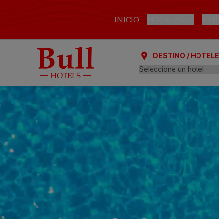
INICIO
HOTELES
EXP
DESTINO / HOTEL
LAS PALMAS DE GR
Bull Astoria
Bull Reina Isabe
ARGUINEGUÍN
Bull Dorado Bea
PLAYA DEL INGLÉS
Bull Eugenia Vic
Bull Vital Suites
Bull Escorial & S
Bull Boutique C