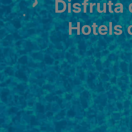
Disfruta 
SAN AGUSTÍN
Bull Costa Cana
Hotels 
PUERTO RICO
Sunset Suites by