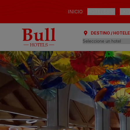
INICIO
HOTELES
EXP
DESTINO / HOTEL
LAS PALMAS DE GR
Bull Astoria
Bull Reina Isabe
ARGUINEGUÍN
Bull Dorado Bea
PLAYA DEL INGLÉS
Bull Eugenia Vic
Bull Vital Suites
Bull Escorial & S
Bull Boutique C