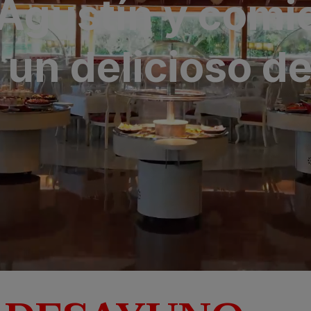
 Agustín y comi
ria & Spa
 un delicioso 
 Bull