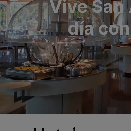
Vive San
SAN AGUSTÍN
Bull Costa Cana
día con
PUERTO RICO
Sunset Suites by