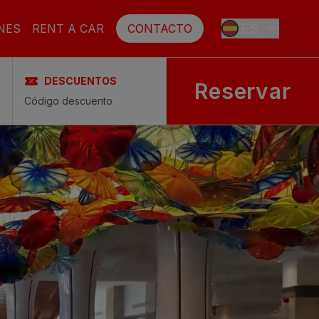
ES
NES
RENT A CAR
CONTACTO
DESCUENTOS
Reservar
EN
FR
DE
SE
NL