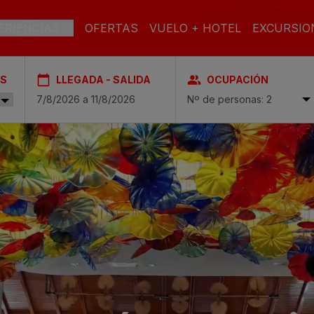
ERIENCIAS
OFERTAS
VUELO + HOTEL
EXCURSIO
ES
LLEGADA - SALIDA
OCUPACIÓN
AN CANARIA
Nº de personas: 2
l & Spa
PLAYA
SPA
CIUDAD
ch & Spa
toria & Spa
TODO
SOLO
FAMILIAS
INCLUIDO
ADULTOS
 & Spa
pa
asas Carmen