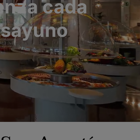
enza cada
desayuno