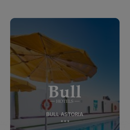
BULL ASTORIA
*
*
*
Playa
Spa
BULL ASTORIA
Ciudad
Todo incluido
*
*
*
Solo adultos
Familias