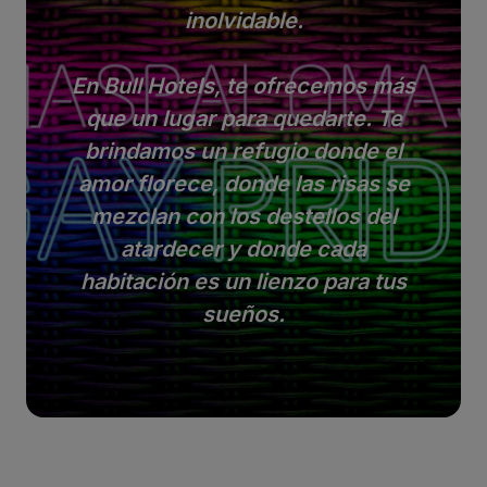
inolvidable.
En Bull Hotels, te ofrecemos más
que un lugar para quedarte. Te
brindamos un refugio donde el
amor florece, donde las risas se
mezclan con los destellos del
atardecer y donde cada
habitación es un lienzo para tus
sueños.