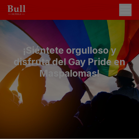
¡Siéntete orgulloso y
disfruta del Gay Pride en
Maspalomas!