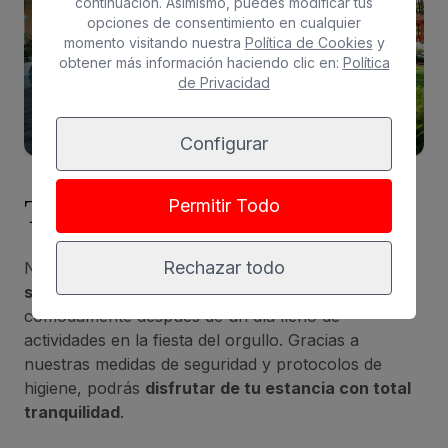
continuación. Asimismo, puedes modificar tus
opciones de consentimiento en cualquier
momento visitando nuestra
Política de Cookies
y
obtener más información haciendo clic en:
Política
de Privacidad
Configurar
Tranquilidad y bienestar
Permitir Todo
Rechazar todo
Nuestros alojamientos proporcionan un
entorno
seguro
y
apacible
para que puedas descansar
cómodamente después de un día lleno de
actividades en la fiesta del orgullo. Gracias a
nuestras medidas de seguridad y protocolos de
higiene, podrás
disfrutar de tu estancia con total
tranquilidad
.