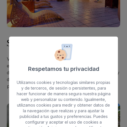
Servicios exclusivos
Vive unas vacaciones de
lujo absoluto
con
espaciosas habitaciones con vistas al mar. Después
Respetamos tu privacidad
de disfrutar del Gay Pride en Maspalomas, relájate y
desconéctate en
nuestro exclusivo spa
, donde
Utilizamos cookies y tecnologías similares propias
podrás experimentar un completo bienestar.
y de terceros, de sesión o persistentes, para
hacer funcionar de manera segura nuestra página
web y personalizar su contenido. Igualmente,
utilizamos cookies para medir y obtener datos de
la navegación que realizas y para ajustar la
publicidad a tus gustos y preferencias. Puedes
configurar y aceptar el uso de cookies a