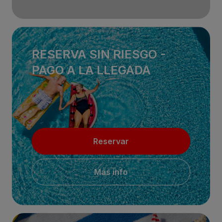
RESERVA SIN RIESGO -
PAGO A LA LLEGADA
Reservar
Más info