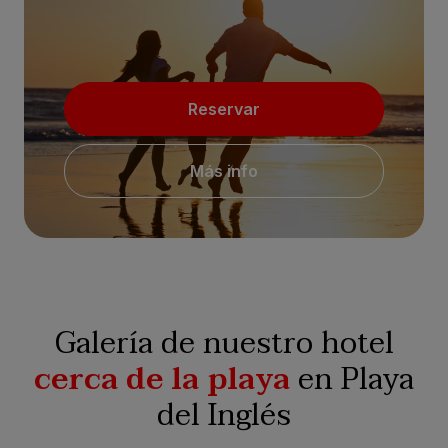
Reservar
Más info
Galería de nuestro hotel
cerca de la playa
en Playa
del Inglés