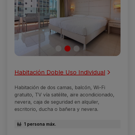
Habitación Doble Uso Individual
Habitación de dos camas, balcón, Wi-Fi
gratuito, TV vía satélite, aire acondicionado,
nevera, caja de seguridad en alquiler,
escritorio, ducha o bañera y nevera.
1 persona máx.