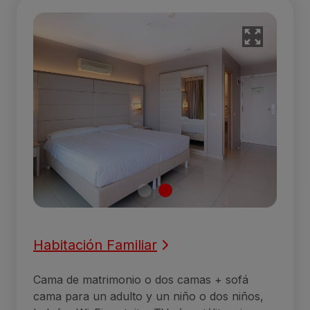
Habitación Familiar
Cama de matrimonio o dos camas + sofá
cama para un adulto y un niño o dos niños,