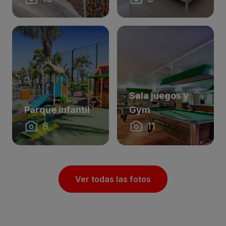
Sala juegos y
Parque infantil
Gym
8
11
Ver todas las fotos