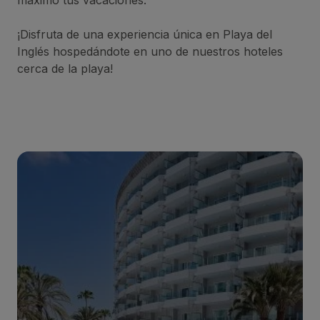
máximo tus vacaciones.
¡Disfruta de una experiencia única en Playa del
Inglés hospedándote en uno de nuestros hoteles
cerca de la playa!
BULL ESCORIAL & SPA
***