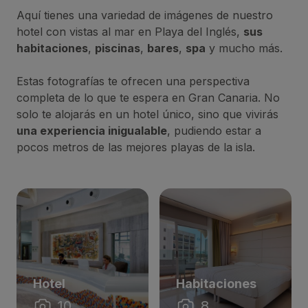
Aquí tienes una variedad de imágenes de nuestro
hotel con vistas al mar en Playa del Inglés,
sus
habitaciones
,
piscinas
,
bares
,
spa
y mucho más.
Estas fotografías te ofrecen una perspectiva
completa de lo que te espera en Gran Canaria. No
solo te alojarás en un hotel único, sino que vivirás
una experiencia inigualable
, pudiendo estar a
pocos metros de las mejores playas de la isla.
Hotel
Habitaciones
10
8