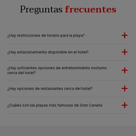
Preguntas
frecuentes
¿Hay restricciones de horario para la playa?
¿Hay estacionamiento disponible en el hotel?
¿Hay suficientes opciones de entretenimiento nocturno
cerca del hotel?
¿Hay opciones de restaurantes cerca del hotel?
¿Cuáles son las playas más famosas de Gran Canaria