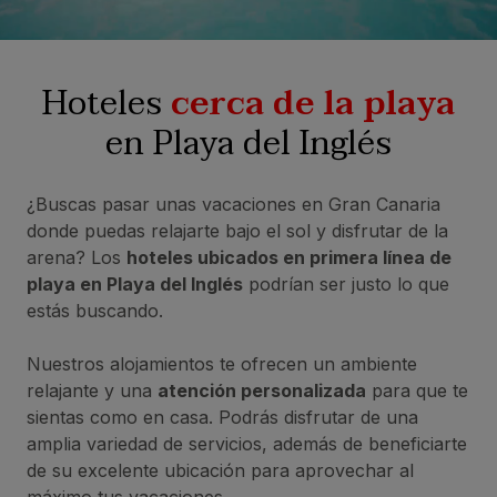
Hoteles
cerca de la playa
en Playa del Inglés
¿Buscas pasar unas vacaciones en Gran Canaria
donde puedas relajarte bajo el sol y disfrutar de la
arena? Los
hoteles ubicados en primera línea de
playa en Playa del Inglés
podrían ser justo lo que
estás buscando.
Nuestros alojamientos te ofrecen un ambiente
relajante y una
atención personalizada
para que te
sientas como en casa. Podrás disfrutar de una
amplia variedad de servicios, además de beneficiarte
de su excelente ubicación para aprovechar al