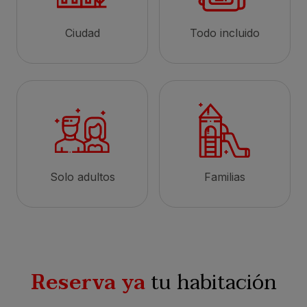
Ciudad
Todo incluido
Solo adultos
Familias
Reserva ya
tu habitación