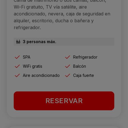
Cama de matrimonio o dos camas, balcón,
Wi-Fi gratuito, TV vía satélite, aire
acondicionado, nevera, caja de seguridad en
alquiler, escritorio, ducha o bañera y
refrigerador.
3 personas máx.
SPA
Refrigerador
WiFi gratis
Balcón
Aire acondicionado
Caja fuerte
RESERVAR