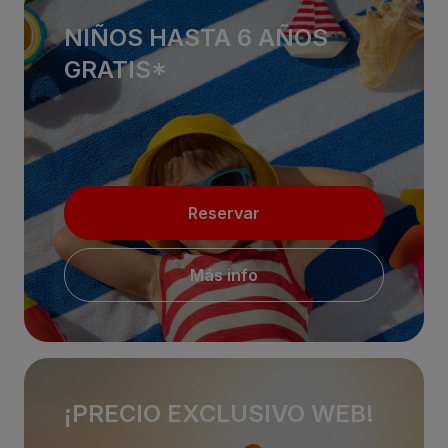
NIÑOS HASTA 6 AÑOS
GRATIS*
Reservar
Más info
¡PRECIO EXCLUSIVO WEB!