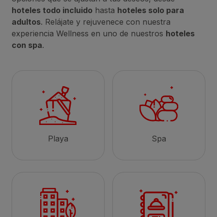
hoteles todo incluido
hasta
hoteles solo para
adultos
. Relájate y rejuvenece con nuestra
experiencia Wellness en uno de nuestros
hoteles
con spa
.
Playa
Spa