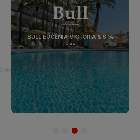
Playa
Spa
BULL DORADO BEACH & SPA
Ciudad
Todo incluido
*
*
*
Solo adultos
Familias
Ver hotel