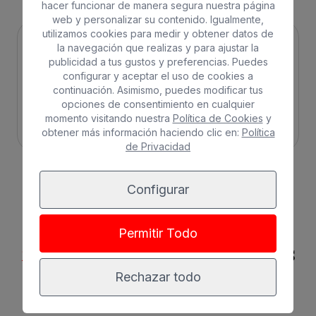
hacer funcionar de manera segura nuestra página
web y personalizar su contenido. Igualmente,
utilizamos cookies para medir y obtener datos de
la navegación que realizas y para ajustar la
publicidad a tus gustos y preferencias. Puedes
configurar y aceptar el uso de cookies a
continuación. Asimismo, puedes modificar tus
opciones de consentimiento en cualquier
momento visitando nuestra
Política de Cookies
y
Solo adultos
Familias
obtener más información haciendo clic en:
Política
de Privacidad
Configurar
Disfruta de Gran Canaria al
Permitir Todo
mejor precio
con nuestras
ofertas
Rechazar todo