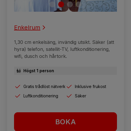
Enkelrum
1,30 cm enkelsäng, invändig utsikt. Säker (att
hyra) telefon, satellit-TV, luftkonditionering,
wifi, dusch och hårtork.
Högst 1 person
Gratis trådlöst nätverk
Inklusive frukost
Luftkonditionering
Säker
BOKA