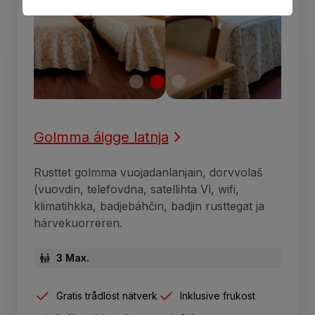
Golmma áigge latnja
Rusttet golmma vuojadanlanjain, dorvvolaš
(vuovdin, telefovdna, satellihta Vì, wifi,
klimatihkka, badjebáhčin, badjin rusttegat ja
hárvekuorreren.
3 Max.
Gratis trådlöst nätverk
Inklusive frukost