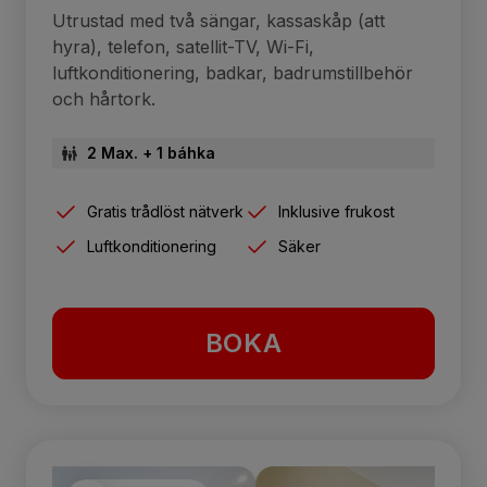
Utrustad med två sängar, kassaskåp (att
hyra), telefon, satellit-TV, Wi-Fi,
luftkonditionering, badkar, badrumstillbehör
och hårtork.
2 Max. + 1 báhka
Gratis trådlöst nätverk
Inklusive frukost
Luftkonditionering
Säker
BOKA