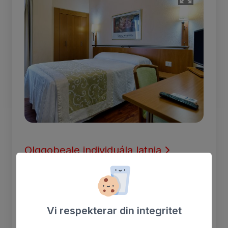
Olggobeale individuála latnja
Individuála vuodjin 1,30 cm, olggobeale
oaidnu. Safe(vuovdin) Telefovdna, TV
Satellihta, klimatihkka, wifi, dušši badjebáikki
Vi respekterar din integritet
rusttegat ja hárvekuorra.