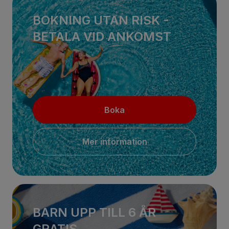
BOKNING UTAN RISK -
BETALA VID ANKOMST
Boka
Mer information
BARN UPP TILL 6 ÅR
GRATIS