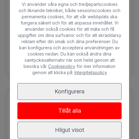
Vi använder våra egna och tredjepartscookies
1 Max.
och liknande tekniker, både sessionscookies och
permanenta cookies, för att vår webbplats ska
Gratis trådlöst nätverk
Inklusive frukost
fungera säkert och för att anpassa innehållet. Vi
använder också cookies för att mäta och få
Luftkonditionering
Säker
uppgifter om dina surfvanor och för att skräddarsy
reklam efter din smak och dina preferenser. Du
kan konfigurera och acceptera användningen av
cookies nedan. Du kan också ändra dina
BOKA
samtyckesalternativ när som helst genom att
besöka vår
Cookiepolicy
för mer information
genom att klicka på:
Integritetspolicy
Konfigurera
Tillåt alla
Hilgut visot